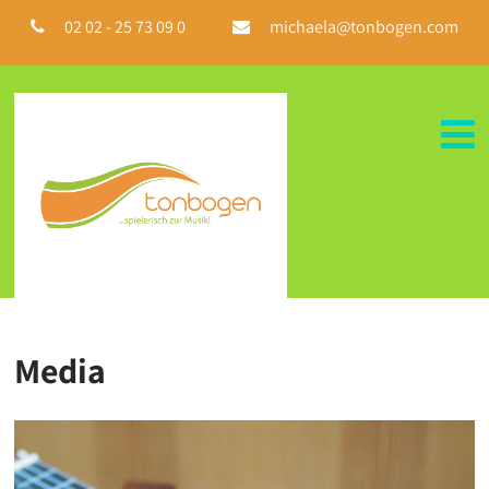
02 02 - 25 73 09 0
michaela@tonbogen.com
Media